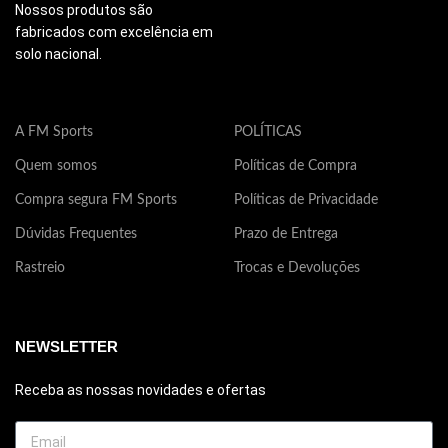
produto não é indicado para
propriedades medicinais. Este
pr
Nossos produtos são
nenhum tipo de doença ou
produto não é indicado para
pr
fabricados com excelência em
tratamento medicinal.
nenhum tipo de doença ou
ne
solo nacional.
tratamento medicinal.
tr
Composição: 63% poliamida,
30% elastodieno, 7% elastano.
Composição: 63% poliamida,
Co
A FM Sports
POLÍTICAS
30% elastodieno, 7% elastano.
30
Quem somos
Políticas de Compra
Compra segura FM Sports
Políticas de Privacidade
Dúvidas Frequentes
Prazo de Entrega
Rastreio
Trocas e Devoluções
NEWSLETTER
Receba as nossas novidades e ofertas