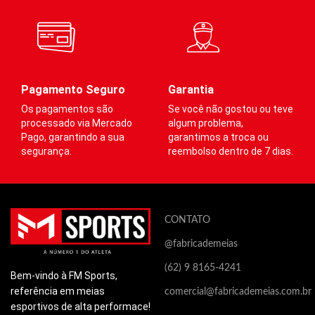
·
desempenho
Melhora do
desempenho
·
Redução do acúmulo
·
de ácido lático
Redução do acúmulo
de ácido lático
·
Contribui no retorno
·
venoso
Contribui no retorno
Pagamento Seguro
Garantia
venoso
·
Estabilização de
Os pagamentos são
Se você não gostou ou teve
·
músculo e tendões
Estabilização de
processado via Mercado
algum problema,
músculo e tendões
Pago, garantindo a sua
garantimos a troca ou
segurança.
reembolso dentro de 7 dias.
Este produto não contém
poliéster, e por ser fabricado
Este produto não contém
Es
predominantemente com
poliéster, e por ser fabricado
po
poliamida, auxilia na
predominantemente com
p
dissipação do calor e umidade,
poliamida, auxilia na
p
que são os principais
dissipação do calor e umidade,
di
CONTATO
causadores de mal cheiro e
que são os principais
q
@fabricademeias
bolhas.
causadores de mal cheiro e
ca
bolhas.
bo
Este produto contém apenas
(62) 9 8165-4241
Bem-vindo à FM Sports,
propriedades correlatas a
Este produto contém apenas
Es
referência em meias
comercial@fabricademeias.com.br
saúde e não possui
propriedades correlatas a
pr
esportivos de alta performace!
propriedades medicinais. Este
saúde e não possui
s