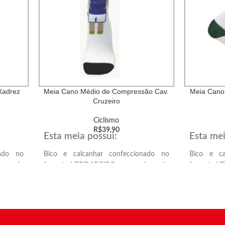
Xadrez
Meia Cano Médio de Compressão Cav.
Meia Cano
Cruzeiro
Ciclismo
R$
39,90
Esta meia possui:
Esta mei
nado no
Bico e calcanhar confeccionado no
Bico e ca
ionando
formato VERDADEIRO, proporcionando
formato V
lcanhar
melhor encaixe anatômico no calcanhar
melhor enc
e ponta dos dedos.
e ponta do
do mais
Solado atoalhado, proporcionando mais
Solado ato
conforto e amortecimento.
conforto e