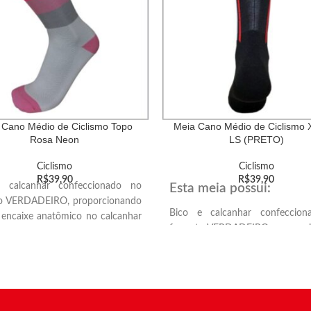
 Cano Médio de Ciclismo Topo
Meia Cano Médio de Ciclismo 
Rosa Neon
LS (PRETO)
Ciclismo
Ciclismo
R$
39,90
R$
39,90
 calcanhar confeccionado no
Esta meia possui:
o VERDADEIRO, proporcionando
Bico e calcanhar confeccio
 encaixe anatômico no calcanhar
formato VERDADEIRO, proporc
 dos dedos.
melhor encaixe anatômico no ca
 atoalhado, proporcionando mais
e ponta dos dedos.
o e amortecimento.
Solado atoalhado, proporcionan
ssão mediana (indicada para
conforto e amortecimento.
a esportiva) e graduada para