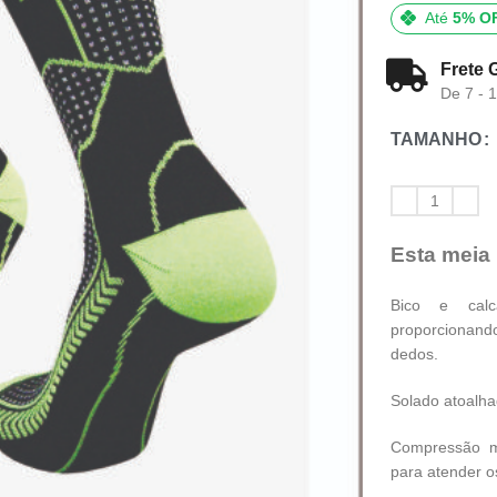
Até
5% O
Frete 
De 7 - 
TAMANHO
Esta meia
Bico e calc
proporcionand
dedos.
Solado atoalha
Compressão me
para atender o