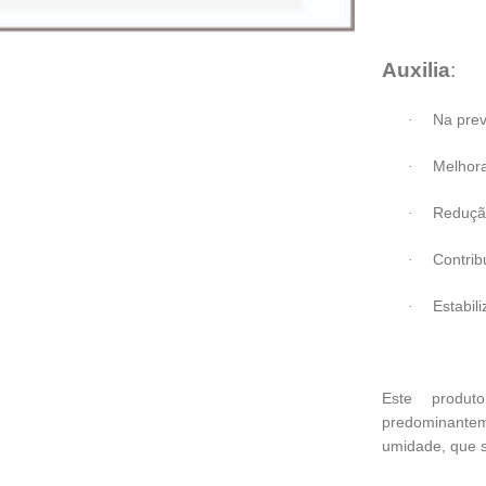
Auxilia
:
Na prev
·
Melhor
·
Redução
·
Contrib
·
Estabil
·
Este produt
predominantem
umidade, que s