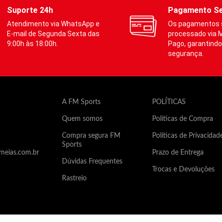
Compressão mediana (indica
r os diferentes calibres dos
Suporte 24h
Pagamento S
prática esportiva) e gradua
 inferiores.
Atendimento via WhatsApp e
Os pagamentos 
atender os diferentes calib
E-mail de Segunda Sexta das
processado via 
membros inferiores.
9:00h às 18:00h.
Pago, garantindo
ia
:
segurança.
Na prevenção de varizes
Auxilia
:
Melhora do desempenho
·
Na prevenção de varizes
Redução do acúmulo de ácido
A FM Sports
POLÍTICAS
·
Melhora do desempenho
lático
Quem somos
Políticas de Compra
·
Redução do acúmulo d
Contribui no retorno venoso
lático
Compra segura FM
Políticas de Privacidad
Estabilização de músculo e
Sports
·
Contribui no retorno ven
meias.com.br
Prazo de Entrega
tendões
Dúvidas Frequentes
·
Estabilização de mú
Trocas e Devoluções
tendões
Rastreio
roduto não contém poliéster, e
r fabricado predominantemente
Este produto não contém polié
iamida, auxilia na dissipação do
por ser fabricado predominan
 umidade, que são os principais