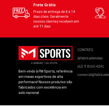
Compressão mediana (indicada para
atende
Frete Grátis
prática esportiva) e graduada para
membros
Prazo de entrega de 6 à 14
atender os diferentes calibres dos
dias úteis. Geralmente
membros inferiores.
nossos clientes recebem em
Auxil
até 11 dias
·
Auxilia
:
·
·
Na prevenção de varizes
·
CONTATO
·
Melhora do desempenho
@fabricademeias
·
Redução do acúmulo de ácido
·
lático
(62) 9 8165-4241
·
Bem-vindo à FM Sports, referência
·
Contribui no retorno venoso
comercial@fabricade
em meias esportivos de alta
·
Estabilização de músculo e
performace! Nossos produtos são
tendões
fabricados com excelência em
Este p
solo nacional.
por se
Este produto não contém poliéster, e
com pol
por ser fabricado predominantemente
calor e