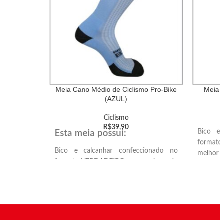
Meia Cano Médio de Ciclismo Pro-Bike
Meia
(AZUL)
Ciclismo
R$
39,90
Bico e
Esta meia possui:
format
Bico e calcanhar confeccionado no
melhor
formato VERDADEIRO, proporcionando
e ponta
melhor encaixe anatômico no calcanhar
Solado
e ponta dos dedos.
confort
Solado atoalhado, proporcionando mais
Compre
conforto e amortecimento.
prátic