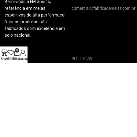
Bem-vindo à FM Sports,
referência em meias
comercial@fabricademeias.com.br
esportivos de alta performace!
Nossos produtos são
fabricados com excelência em
solo nacional.
0
A FM Sports
POLÍTICAS
Shop
Wishlist
Cart
My account
Quem somos
Políticas de Compra
Compra segura FM Sports
Políticas de Privacidade
Dúvidas Frequentes
Prazo de Entrega
Rastreio
Trocas e Devoluções
NEWSLETTER