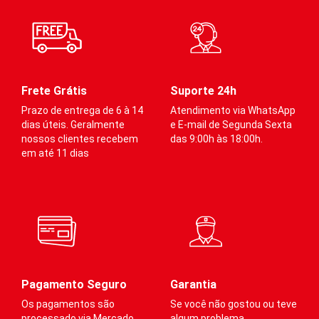
proporcionando mais conforto
proporcionando mais conforto
pr
e amortecimento.
e amortecimento.
e 
Compressão mediana (indicada
Compressão mediana (indicada
Co
para prática esportiva) e
para prática esportiva) e
pa
graduada para atender os
graduada para atender os
gr
diferentes calibres dos
diferentes calibres dos
di
Frete Grátis
Suporte 24h
membros inferiores.
membros inferiores.
me
Prazo de entrega de 6 à 14
Atendimento via WhatsApp
dias úteis. Geralmente
e E-mail de Segunda Sexta
nossos clientes recebem
das 9:00h às 18:00h.
Auxilia
:
Auxilia
:
A
em até 11 dias
·
·
Na prevenção de
Na prevenção de
varizes
varizes
·
·
Melhora do
Melhora do
desempenho
desempenho
·
·
Redução do acúmulo
Redução do acúmulo
de ácido lático
de ácido lático
·
·
Contribui no retorno
Contribui no retorno
Pagamento Seguro
Garantia
venoso
venoso
Os pagamentos são
Se você não gostou ou teve
·
·
Estabilização de
Estabilização de
processado via Mercado
algum problema,