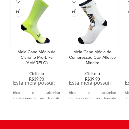
Meia Cano Médio de
Meia Cano Médio de
Ciclismo Pro-Bike
Compressão Cav. Atlético
(AMARELO)
Mineiro
Ciclismo
Ciclismo
R$
39,90
R$
39,90
Esta meia possui:
Esta meia possui:
E
Bico e calcanhar
Bico e calcanhar
B
confeccionado no formato
confeccionado no formato
co
VERDADEIRO,
VERDADEIRO,
VE
proporcionando melhor
proporcionando melhor
p
encaixe anatômico no
encaixe anatômico no
e
calcanhar e ponta dos dedos.
calcanhar e ponta dos dedos.
ca
Solado atoalhado,
Solado atoalhado,
S