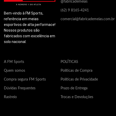
indicado para nenhum tipo de
@fabricademeias
causadores de mal cheiro e
ca
doença ou tratamento
bolhas.
bo
(62) 9 8165-4241
medicinal.
Bem-vindo à FM Sports,
Este produto contém apenas
Es
referência em meias
Em caso de desconforto,
comercial@fabricademeias.com.br
propriedades correlatas a
pr
dores, dormência, ou problema
esportivos de alta performace!
saúde e não possui
s
de pele durante ou após o uso,
propriedades medicinais. Este
pr
Nossos produtos são
produto não é indicado para
pr
fabricados com excelência em
interromper o uso. Este
nenhum tipo de doença ou
ne
produto deve ser lavado
solo nacional.
tratamento medicinal.
tr
somente com sabão neutro e
somente em
água fria, jamais utilizar:
Composição: 63% poliamida,
Co
A FM Sports
POLÍTICAS
alvejante ou amaciante.
30% elastodieno, 7% elastano.
30
Quem somos
Políticas de Compra
Compra segura FM Sports
Políticas de Privacidade
Dúvidas Frequentes
Prazo de Entrega
Rastreio
Trocas e Devoluções