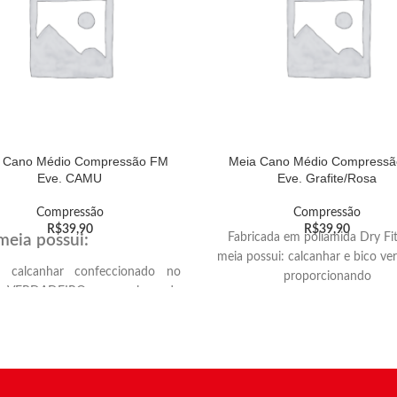
 Cano Médio Compressão FM
Meia Cano Médio Compress
Eve. CAMU
Eve. Grafite/Rosa
Compressão
Compressão
R$
39,90
R$
39,90
Fabricada em poliamida Dry Fit
meia possui:
meia possui: calcanhar e bico ve
 calcanhar confeccionado no
proporcionando
o VERDADEIRO, proporcionando
melhor encaixe anatômico na cu
 encaixe anatômico no calcanhar
dos plantares e dedos, solado a
 dos dedos.
para maior
 atoalhado, proporcionando mais
conforto e amortecimento, com
o e amortecimento.
moderada e graduada para os dif