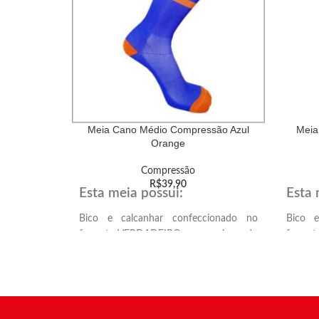
Meia Cano Médio Compressão Azul
Meia
Orange
Compressão
R$
39,90
Esta meia possui:
Esta 
Bico e calcanhar confeccionado no
Bico e
formato VERDADEIRO, proporcionando
format
melhor encaixe anatômico no calcanhar
melhor
e ponta dos dedos.
e ponta
Solado atoalhado, proporcionando mais
Solado
conforto e amortecimento.
confort