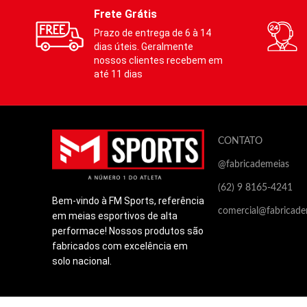
Compressão mediana (indicada para
Compre
Frete Grátis
prática esportiva) e graduada para
prátic
Prazo de entrega de 6 à 14
atender os diferentes calibres dos
atende
dias úteis. Geralmente
membros inferiores.
membros
nossos clientes recebem em
até 11 dias
Auxilia
:
Auxil
·
·
Na prevenção de varizes
CONTATO
·
·
Melhora do desempenho
@fabricademeias
·
·
Redução do acúmulo de ácido
lático
(62) 9 8165-4241
Bem-vindo à FM Sports, referência
·
·
Contribui no retorno venoso
comercial@fabricade
em meias esportivos de alta
·
·
Estabilização de músculo e
performace! Nossos produtos são
tendões
fabricados com excelência em
solo nacional.
Este produto não contém poliéster, e
Este p
por ser fabricado predominantemente
por se