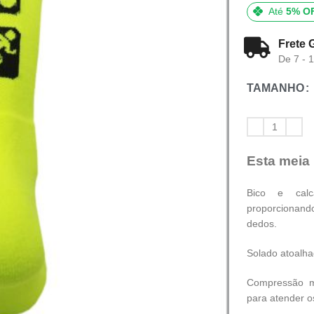
Até
5% O
Frete 
De 7 - 
TAMANHO
Esta meia
Bico e calc
proporcionand
dedos.
Solado atoalha
Compressão me
para atender o