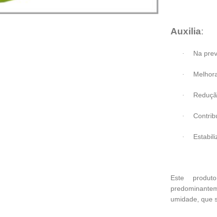
Auxilia
:
Na prev
·
Melhor
·
Redução
·
Contrib
·
Estabil
·
Este produt
predominantem
umidade, que s