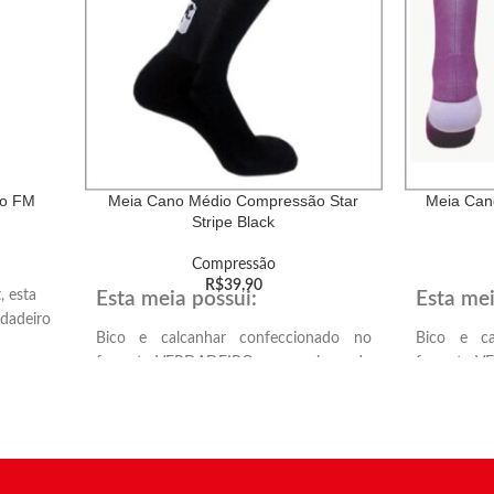
ão FM
Meia Cano Médio Compressão Star
Meia Can
Stripe Black
Compressão
R$
39,90
, esta
Esta meia possui:
Esta mei
rdadeiro
Bico e calcanhar confeccionado no
Bico e ca
formato VERDADEIRO, proporcionando
formato V
rvatura
melhor encaixe anatômico no calcanhar
melhor enc
toalhado
e ponta dos dedos.
e ponta do
Solado atoalhado, proporcionando mais
Solado ato
pressão
conforto e amortecimento.
conforto e
erentes