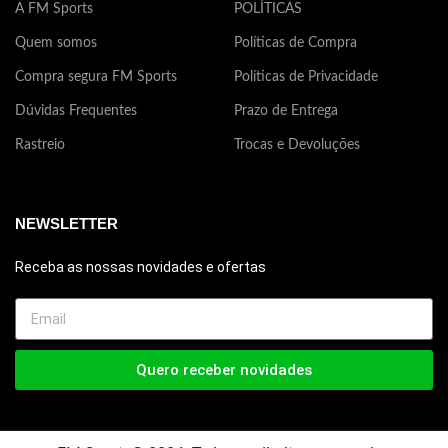
30% elastodieno, 7% elastano.
A FM Sports
POLÍTICAS
alvejante ou amaciante.
30
Quem somos
Políticas de Compra
Compra segura FM Sports
Políticas de Privacidade
Dúvidas Frequentes
Prazo de Entrega
Rastreio
Trocas e Devoluções
NEWSLETTER
Receba as nossas novidades e ofertas
Quero receber novidades