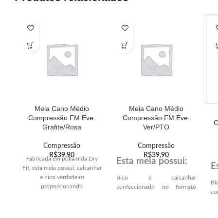
Meia Cano Médio
Meia Cano Médio
Compressão FM Eve.
Compressão FM Eve.
C
Grafite/Rosa
Ver/PTO
Compressão
Compressão
R$
39,90
R$
39,90
Fabricada em poliamida Dry
Esta meia possui:
E
Fit, esta meia possui: calcanhar
e bico verdadeiro
Bico e calcanhar
B
proporcionando
confeccionado no formato
co
VERDADEIRO,
melhor encaixe anatômico na
VE
proporcionando melhor
curvatura dos plantares e
p
encaixe anatômico no