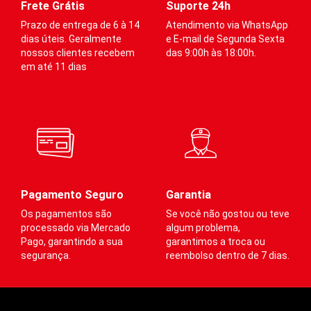
membros inferiores.
membros inferiores.
Frete Grátis
Suporte 24h
Prazo de entrega de 6 à 14
Atendimento via WhatsApp
A
dias úteis. Geralmente
e E-mail de Segunda Sexta
Auxilia
:
Auxilia
:
nossos clientes recebem
das 9:00h às 18:00h.
em até 11 dias
·
·
Na prevenção de
Na prevenção de
varizes
varizes
·
·
Melhora do
Melhora do
desempenho
desempenho
·
·
Redução do acúmulo
Redução do acúmulo
de ácido lático
de ácido lático
·
·
Contribui no retorno
Contribui no retorno
venoso
venoso
Pagamento Seguro
Garantia
·
·
Estabilização de
Estabilização de
Os pagamentos são
Se você não gostou ou teve
músculo e tendões
músculo e tendões
processado via Mercado
algum problema,
Pago, garantindo a sua
garantimos a troca ou
Es
segurança.
reembolso dentro de 7 dias.
po
Este produto não contém
Este produto não contém
p
poliéster, e por ser fabricado
poliéster, e por ser fabricado
p
predominantemente com
predominantemente com
di
poliamida, auxilia na
poliamida, auxilia na
q
dissipação do calor e umidade,
dissipação do calor e umidade,