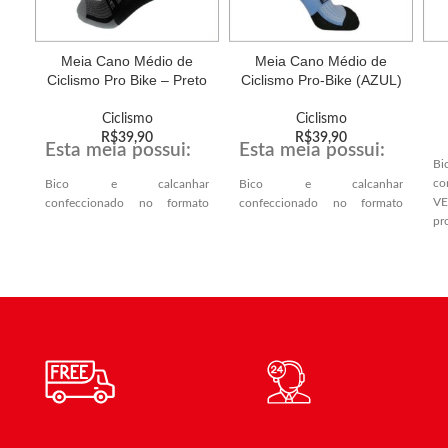
Meia Cano Médio de
Meia Cano Médio de
Ciclismo Pro Bike – Preto
Ciclismo Pro-Bike (AZUL)
Ciclismo
Ciclismo
R$
39,90
R$
39,90
Esta meia possui:
Esta meia possui:
B
co
Bico e calcanhar
Bico e calcanhar
VE
confeccionado no formato
confeccionado no formato
p
VERDADEIRO,
VERDADEIRO,
e
proporcionando melhor
proporcionando melhor
ca
encaixe anatômico no
encaixe anatômico no
calcanhar e ponta dos dedos.
calcanhar e ponta dos dedos.
S
pr
Solado atoalhado,
Solado atoalhado,
e 
proporcionando mais conforto
proporcionando mais conforto
e amortecimento.
e amortecimento.
Co
pa
Compressão mediana (indicada
Compressão mediana (indicada
gr
para prática esportiva) e
para prática esportiva) e
di
graduada para atender os
graduada para atender os
me
diferentes calibres dos
diferentes calibres dos