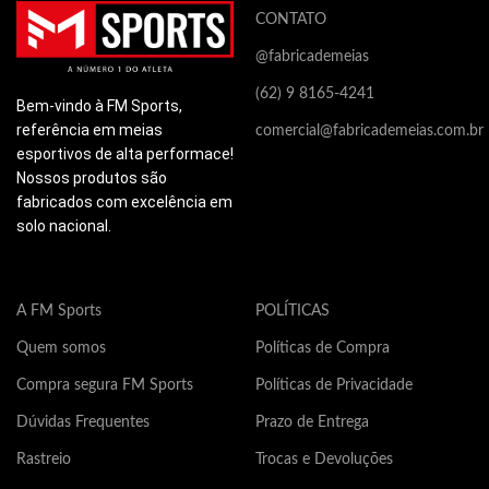
ca
que são os principais
que são os principais
CONTATO
bo
causadores de mal cheiro e
causadores de mal cheiro e
@fabricademeias
bolhas.
bolhas.
Es
pr
Este produto contém apenas
Este produto contém apenas
(62) 9 8165-4241
Bem-vindo à FM Sports,
s
propriedades correlatas a
propriedades correlatas a
referência em meias
comercial@fabricademeias.com.br
pr
saúde e não possui
saúde e não possui
esportivos de alta performace!
pr
propriedades medicinais. Este
propriedades medicinais. Este
ne
produto não é indicado para
produto não é indicado para
Nossos produtos são
tr
nenhum tipo de doença ou
nenhum tipo de doença ou
fabricados com excelência em
tratamento medicinal.
tratamento medicinal.
solo nacional.
Co
30
Composição: 63% poliamida,
Composição: 63% poliamida,
30% elastodieno, 7% elastano.
30% elastodieno, 7% elastano.
A FM Sports
POLÍTICAS
Quem somos
Políticas de Compra
Compra segura FM Sports
Políticas de Privacidade
Dúvidas Frequentes
Prazo de Entrega
Rastreio
Trocas e Devoluções