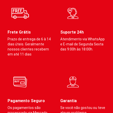
Co
proporcionando mais conforto
Compressão mediana (indicada
pa
e amortecimento.
para prática esportiva) e
gr
graduada para atender os
di
Compressão mediana (indicada
diferentes calibres dos
me
para prática esportiva) e
membros inferiores.
graduada para atender os
diferentes calibres dos
Frete Grátis
Suporte 24h
membros inferiores.
A
Prazo de entrega de 6 à 14
Atendimento via WhatsApp
Auxilia
:
dias úteis. Geralmente
e E-mail de Segunda Sexta
nossos clientes recebem
das 9:00h às 18:00h.
·
Na prevenção de
Auxilia
:
em até 11 dias
varizes
·
Na prevenção de
·
Melhora do
varizes
desempenho
·
Melhora do
·
Redução do acúmulo
desempenho
de ácido lático
·
Redução do acúmulo
·
Contribui no retorno
de ácido lático
venoso
·
Contribui no retorno
·
Estabilização de
Pagamento Seguro
Garantia
venoso
músculo e tendões
Os pagamentos são
Se você não gostou ou teve
·
Estabilização de
processado via Mercado
algum problema,