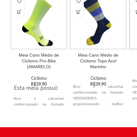
Meia Cano Médio de
Meia Cano Médio de
Ciclismo Pro-Bike
Ciclismo Topo Azul
(AMARELO)
Marinho
Ciclismo
Ciclismo
B
R$
39,90
R$
39,90
Bico e calcanhar
co
Esta meia possui:
confeccionado no formato
VE
VERDADEIRO,
p
Bico e calcanhar
proporcionando melhor
e
confeccionado no formato
encaixe anatômico no
ca
VERDADEIRO,
calcanhar e ponta dos dedos.
proporcionando melhor
S
encaixe anatômico no
Solado atoalhado,
pr
calcanhar e ponta dos dedos.
proporcionando mais conforto
e 
e amortecimento.
Solado atoalhado,