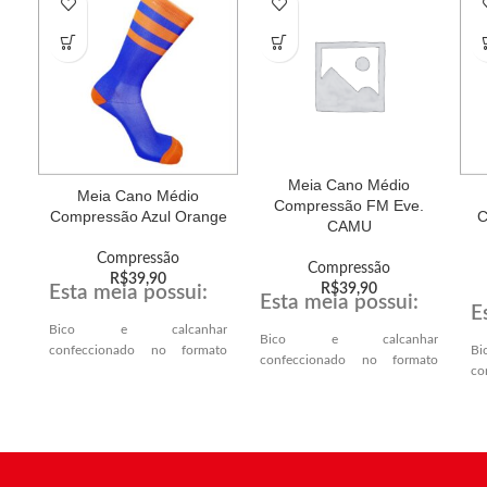
Meia Cano Médio
Meia Cano Médio
Compressão FM Eve.
Compressão Azul Orange
C
CAMU
Compressão
Compressão
R$
39,90
R$
39,90
Esta meia possui:
Esta meia possui:
E
Bico e calcanhar
Bico e calcanhar
confeccionado no formato
B
confeccionado no formato
VERDADEIRO,
co
VERDADEIRO,
proporcionando melhor
VE
proporcionando melhor
encaixe anatômico no
p
encaixe anatômico no
calcanhar e ponta dos dedos.
e
calcanhar e ponta dos dedos.
ca
Solado atoalhado,
Solado atoalhado,
proporcionando mais conforto
S