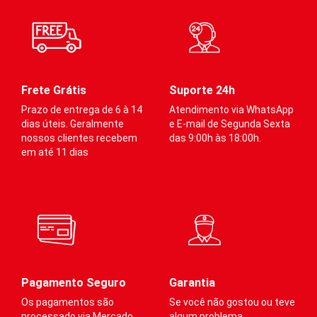
proporcionando mais conforto
e amortecimento.
pr
e amortecimento.
e 
Compressão mediana (indicada
Compressão mediana (indicada
para prática esportiva) e
Co
para prática esportiva) e
graduada para atender os
pa
graduada para atender os
diferentes calibres dos
gr
diferentes calibres dos
membros inferiores.
di
Frete Grátis
Suporte 24h
membros inferiores.
me
Prazo de entrega de 6 à 14
Atendimento via WhatsApp
dias úteis. Geralmente
e E-mail de Segunda Sexta
Auxilia
:
Auxilia
:
nossos clientes recebem
das 9:00h às 18:00h.
A
em até 11 dias
·
Na prevenção de
·
Na prevenção de
varizes
varizes
·
Melhora do
·
Melhora do
desempenho
desempenho
·
Redução do acúmulo
·
Redução do acúmulo
de ácido lático
de ácido lático
·
Contribui no retorno
·
Contribui no retorno
venoso
venoso
Pagamento Seguro
Garantia
·
Estabilização de
·
Estabilização de
Os pagamentos são
Se você não gostou ou teve
músculo e tendões
músculo e tendões
processado via Mercado
algum problema,