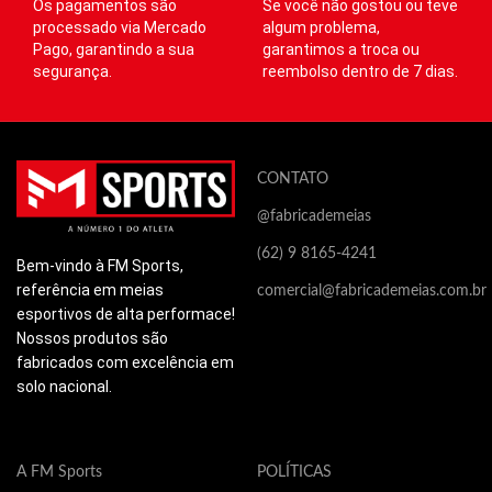
Os pagamentos são
Se você não gostou ou teve
processado via Mercado
algum problema,
tratamento medicinal. Em caso
tratamento medicinal. Em caso
tr
Pago, garantindo a sua
garantimos a troca ou
de desconforto, dores,
de desconforto, dores,
segurança.
dormência, ou problema de
reembolso dentro de 7 dias.
dormência, ou problema de
pele durante
pele durante
ou após o uso, interromper o
ou após o uso, interromper o
o
uso. Este produto deve ser
uso. Este produto deve ser
lavado somente com sabão
lavado somente com sabão
CONTATO
neutro e
neutro e
@fabricademeias
somente em água fria, jamais
somente em água fria, jamais
s
utilizar: alvejante ou
utilizar: alvejante ou
(62) 9 8165-4241
amaciante.
amaciante.
Bem-vindo à FM Sports,
referência em meias
comercial@fabricademeias.com.br
esportivos de alta performace!
Nossos produtos são
fabricados com excelência em
solo nacional.
A FM Sports
POLÍTICAS