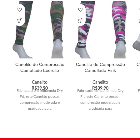
Canelito de Compressão
Canelito de Compressão
C
Camuflado Exército
Camuflado Pink
Canelito
Canelito
R$
39,90
R$
39,90
Fabricado em poliamida Dry
Fabricado em poliamida Dry
F
Fit, este Canelito possui:
Fit, este Canelito possui:
compressão moderada e
compressão moderada e
graduada para
graduada para
os diferentes calibres dos
os diferentes calibres dos
membros inferiores, indicada
membros inferiores, indicada
m
para a prática esportiva, a
para a prática esportiva, a
compressão
compressão