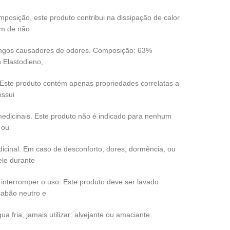
mposição, este produto contribui na dissipação de calor
ém de não
fungos causadores de odores. Composição: 63%
 Elastodieno,
Este produto contém apenas propriedades correlatas a
ossui
edicinais. Este produto não é indicado para nenhum
 ou
icinal. Em caso de desconforto, dores, dormência, ou
le durante
 interromper o uso. Este produto deve ser lavado
abão neutro e
 fria, jamais utilizar: alvejante ou amaciante.