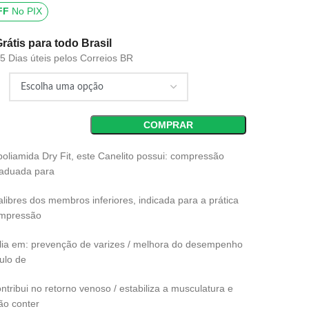
FF
No PIX
Grátis para todo Brasil
15 Dias úteis pelos Correios BR
COMPRAR
oliamida Dry Fit, este Canelito possui: compressão
aduada para
alibres dos membros inferiores, indicada para a prática
ompressão
lia em: prevenção de varizes / melhora do desempenho
ulo de
contribui no retorno venoso / estabiliza a musculatura e
ão conter