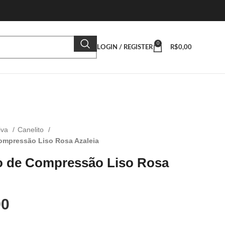
0
LOGIN / REGISTER
R$
0,00
iva
Canelito
ompressão Liso Rosa Azaleia
o de Compressão Liso Rosa
90