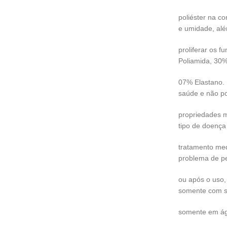
poliéster na co
e umidade, al
proliferar os 
Poliamida, 30%
07% Elastano. 
saúde e não p
propriedades m
tipo de doença
tratamento med
problema de pe
ou após o uso,
somente com s
somente em água