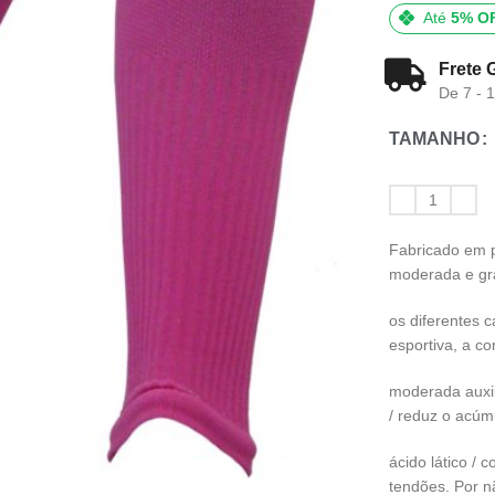
Até
5% O
Frete 
De 7 - 
TAMANHO
Fabricado em p
moderada e gr
os diferentes c
esportiva, a c
moderada auxi
/ reduz o acúm
ácido lático / 
tendões. Por n