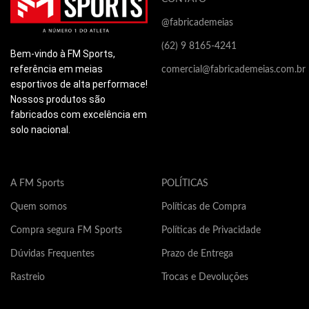
que são os principais
q
causadores de mal cheiro e
causadores de mal cheiro e
ca
@fabricademeias
bolhas.
bolhas.
bo
Este produto contém apenas
(62) 9 8165-4241
Este produto contém apenas
Es
Bem-vindo à FM Sports,
propriedades correlatas a
propriedades correlatas a
pr
referência em meias
comercial@fabricademeias.com.br
saúde e não possui
saúde e não possui
s
esportivos de alta performace!
propriedades medicinais. Este
propriedades medicinais. Este
pr
produto não é indicado para
Nossos produtos são
produto não é indicado para
pr
nenhum tipo de doença ou
fabricados com excelência em
nenhum tipo de doença ou
ne
tratamento medicinal.
solo nacional.
tratamento medicinal.
tr
Composição: 63% poliamida,
Composição: 63% poliamida,
Co
30% elastodieno, 7% elastano.
30% elastodieno, 7% elastano.
30
A FM Sports
POLÍTICAS
Quem somos
Políticas de Compra
Compra segura FM Sports
Políticas de Privacidade
Dúvidas Frequentes
Prazo de Entrega
Rastreio
Trocas e Devoluções