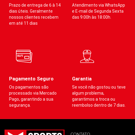
Prazo de entrega de 6 à 14
Atendimento via WhatsApp
dias úteis. Geralmente
e E-mail de Segunda Sexta
Auxilia
:
Auxilia
:
A
nossos clientes recebem
das 9:00h às 18:00h.
em até 11 dias
·
Na prevenção de
·
Na prevenção de
varizes
varizes
·
Melhora do
·
Melhora do
desempenho
desempenho
·
Redução do acúmulo
·
Redução do acúmulo
de ácido lático
de ácido lático
·
Contribui no retorno
·
Contribui no retorno
venoso
venoso
Pagamento Seguro
Garantia
·
Estabilização de
·
Estabilização de
Os pagamentos são
Se você não gostou ou teve
músculo e tendões
músculo e tendões
processado via Mercado
algum problema,
Pago, garantindo a sua
garantimos a troca ou
segurança.
reembolso dentro de 7 dias.
Este produto não contém
Este produto não contém
Es
poliéster, e por ser fabricado
poliéster, e por ser fabricado
po
predominantemente com
predominantemente com
p
poliamida, auxilia na
poliamida, auxilia na
p
dissipação do calor e umidade,
dissipação do calor e umidade,
di
que são os principais
CONTATO