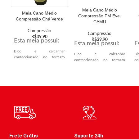
Meia Cano Médio
Meia Cano Médio
Compressão FM Eve.
Compressão Chá Verde
CAMU
Compressão
Compressão
R$
39,90
R$
39,90
Esta meia possui:
Esta meia possui:
E
Bico e calcanhar
Bico e calcanhar
B
confeccionado no formato
confeccionado no formato
co
VERDADEIRO,
VERDADEIRO,
VE
proporcionando melhor
proporcionando melhor
p
encaixe anatômico no
encaixe anatômico no
e
calcanhar e ponta dos dedos.
calcanhar e ponta dos dedos.
ca
Solado atoalhado,
Solado atoalhado,
S
proporcionando mais conforto
proporcionando mais conforto
pr
e amortecimento.
e amortecimento.
e 
Compressão mediana (indicada
Compressão mediana (indicada
Co
para prática esportiva) e
para prática esportiva) e
pa
graduada para atender os
graduada para atender os
gr
diferentes calibres dos
diferentes calibres dos
di
membros inferiores.
Frete Grátis
Suporte 24h
membros inferiores.
me