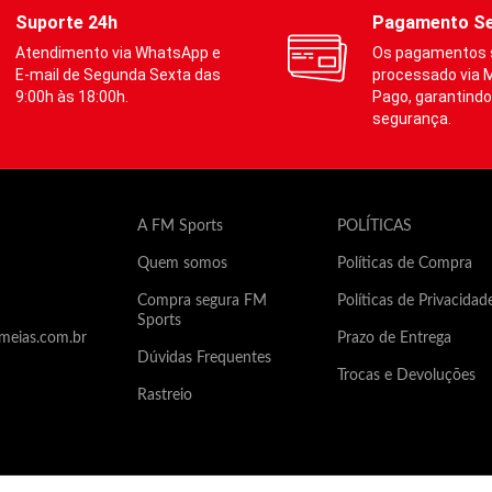
ssão mediana (indicada para
Compressão mediana (indica
Suporte 24h
Pagamento S
a esportiva) e graduada para
prática esportiva) e gradua
Atendimento via WhatsApp e
Os pagamentos 
r os diferentes calibres dos
atender os diferentes calib
E-mail de Segunda Sexta das
processado via 
 inferiores.
membros inferiores.
9:00h às 18:00h.
Pago, garantindo
segurança.
ia
:
Auxilia
:
·
Na prevenção de varizes
Na prevenção de varizes
A FM Sports
POLÍTICAS
·
Melhora do desempenho
Melhora do desempenho
Quem somos
Políticas de Compra
·
Redução do acúmulo de ácido
Redução do acúmulo d
lático
lático
Compra segura FM
Políticas de Privacidad
Sports
·
Contribui no retorno venoso
Contribui no retorno ven
meias.com.br
Prazo de Entrega
Dúvidas Frequentes
·
Estabilização de músculo e
Estabilização de mú
Trocas e Devoluções
tendões
tendões
Rastreio
roduto não contém poliéster, e
Este produto não contém polié
r fabricado predominantemente
por ser fabricado predominan