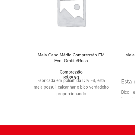
Meia Cano Médio Compressão FM
Meia
Eve. Grafite/Rosa
Compressão
R$
39,90
Fabricada em poliamida Dry Fit, esta
Esta 
meia possui: calcanhar e bico verdadeiro
Bico e
proporcionando
format
melhor encaixe anatômico na curvatura
melhor
dos plantares e dedos, solado atoalhado
e ponta
para maior
Solado
conforto e amortecimento, compressão
confort
moderada e graduada para os diferentes