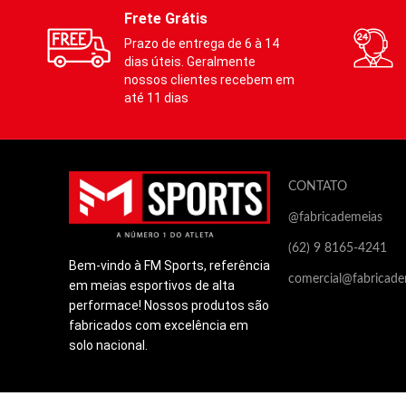
Compre
calibres dos
Frete Grátis
prátic
Prazo de entrega de 6 à 14
membros inferiores, indicada para a
atende
dias úteis. Geralmente
prática esportiva, a compressão
membros
nossos clientes recebem em
moderada auxilia em:
até 11 dias
prevenção de varizes / melhora do
Auxil
desempenho / reduz o acúmulo de
ácido lático / contribui no
·
retorno venoso / estabiliza a
CONTATO
·
musculatura e tendões. Por não conter
@fabricademeias
·
poliéster na composição,
(62) 9 8165-4241
este produto contribui na dissipação de
Bem-vindo à FM Sports, referência
·
calor e umidade, além de não proliferar
comercial@fabricade
em meias esportivos de alta
os fungos
·
performace! Nossos produtos são
causadores de odores. Composição:
fabricados com excelência em
63% Poliamida, 30% Elastodieno, 07%
solo nacional.
Elastano. Este
Este p
produto contém apenas propriedades
por se