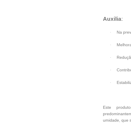
Auxilia
:
Na prev
·
Melhor
·
Redução
·
Contrib
·
Estabil
·
Este produt
predominantem
umidade, que s