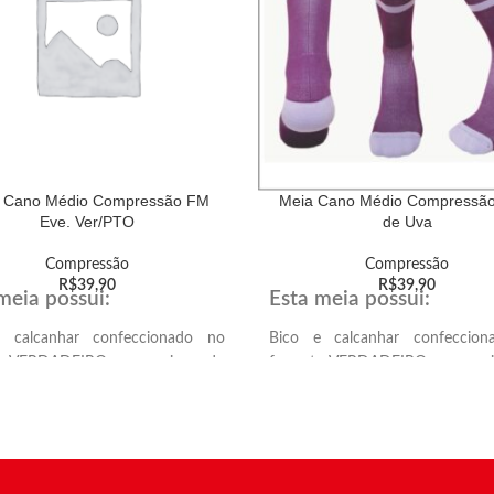
 Cano Médio Compressão FM
Meia Cano Médio Compressã
Eve. Ver/PTO
de Uva
Compressão
Compressão
R$
39,90
R$
39,90
meia possui:
Esta meia possui:
 calcanhar confeccionado no
Bico e calcanhar confeccio
o VERDADEIRO, proporcionando
formato VERDADEIRO, proporc
 encaixe anatômico no calcanhar
melhor encaixe anatômico no ca
 dos dedos.
e ponta dos dedos.
 atoalhado, proporcionando mais
Solado atoalhado, proporcionan
o e amortecimento.
conforto e amortecimento.