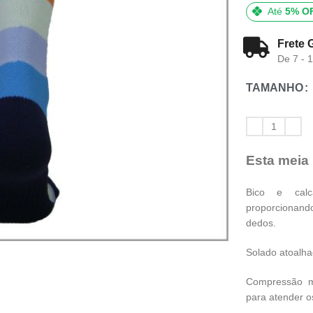
Até
5% O
Frete 
De 7 - 
TAMANHO
Esta meia
Bico e calc
proporcionand
dedos.
Solado atoalha
Compressão me
para atender o