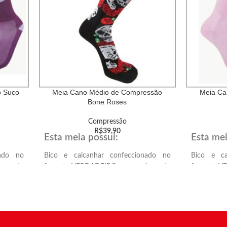
o Suco
Meia Cano Médio de Compressão
Meia Ca
Bone Roses
Compressão
R$
39,90
Esta meia possui:
Esta mei
nado no
Bico e calcanhar confeccionado no
Bico e ca
ionando
formato VERDADEIRO, proporcionando
formato V
lcanhar
melhor encaixe anatômico no calcanhar
melhor enc
e ponta dos dedos.
e ponta do
do mais
Solado atoalhado, proporcionando mais
Solado ato
conforto e amortecimento.
conforto e