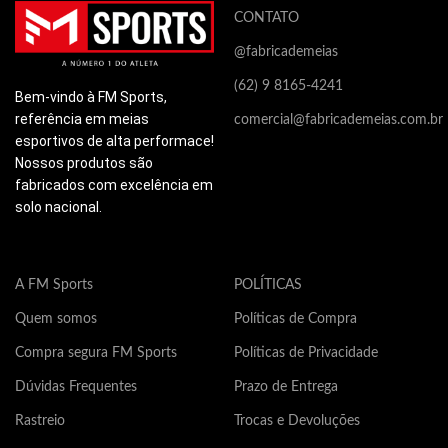
que são os principais
que são os principais
q
CONTATO
causadores de mal cheiro e
causadores de mal cheiro e
ca
@fabricademeias
bolhas.
bolhas.
bo
Este produto contém apenas
Este produto contém apenas
Es
(62) 9 8165-4241
Bem-vindo à FM Sports,
propriedades correlatas a
propriedades correlatas a
pr
referência em meias
comercial@fabricademeias.com.br
saúde e não possui
saúde e não possui
s
esportivos de alta performace!
propriedades medicinais. Este
propriedades medicinais. Este
pr
produto não é indicado para
produto não é indicado para
pr
Nossos produtos são
nenhum tipo de doença ou
nenhum tipo de doença ou
ne
fabricados com excelência em
tratamento medicinal.
tratamento medicinal.
tr
solo nacional.
Composição: 63% poliamida,
Composição: 63% poliamida,
Co
30% elastodieno, 7% elastano.
30% elastodieno, 7% elastano.
30
A FM Sports
POLÍTICAS
Quem somos
Políticas de Compra
Compra segura FM Sports
Políticas de Privacidade
Dúvidas Frequentes
Prazo de Entrega
Rastreio
Trocas e Devoluções