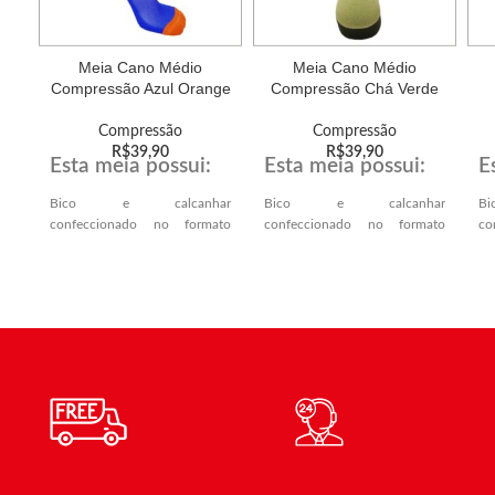
Meia Cano Médio
Meia Cano Médio
Compressão Azul Orange
Compressão Chá Verde
Compressão
Compressão
R$
39,90
R$
39,90
Esta meia possui:
Esta meia possui:
E
Bico e calcanhar
Bico e calcanhar
B
confeccionado no formato
confeccionado no formato
co
VERDADEIRO,
VERDADEIRO,
VE
proporcionando melhor
proporcionando melhor
p
encaixe anatômico no
encaixe anatômico no
e
calcanhar e ponta dos dedos.
calcanhar e ponta dos dedos.
ca
Solado atoalhado,
Solado atoalhado,
S
proporcionando mais conforto
proporcionando mais conforto
pr
e amortecimento.
e amortecimento.
e 
Compressão mediana (indicada
Compressão mediana (indicada
Co
para prática esportiva) e
para prática esportiva) e
pa
graduada para atender os
graduada para atender os
gr
diferentes calibres dos
diferentes calibres dos
di