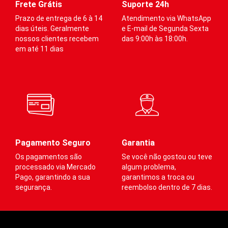
membros inferiores.
membros inferiores.
me
Frete Grátis
Suporte 24h
Prazo de entrega de 6 à 14
Atendimento via WhatsApp
dias úteis. Geralmente
e E-mail de Segunda Sexta
Auxilia
:
Auxilia
:
A
nossos clientes recebem
das 9:00h às 18:00h.
em até 11 dias
·
·
Na prevenção de
Na prevenção de
varizes
varizes
·
·
Melhora do
Melhora do
desempenho
desempenho
·
·
Redução do acúmulo
Redução do acúmulo
de ácido lático
de ácido lático
·
·
Contribui no retorno
Contribui no retorno
venoso
venoso
Pagamento Seguro
Garantia
·
·
Estabilização de
Estabilização de
Os pagamentos são
Se você não gostou ou teve
músculo e tendões
músculo e tendões
processado via Mercado
algum problema,
Pago, garantindo a sua
garantimos a troca ou
segurança.
reembolso dentro de 7 dias.
Este produto não contém
Este produto não contém
Es
poliéster, e por ser fabricado
poliéster, e por ser fabricado
po
predominantemente com
predominantemente com
p
poliamida, auxilia na
poliamida, auxilia na
p
dissipação do calor e umidade,
dissipação do calor e umidade,
di