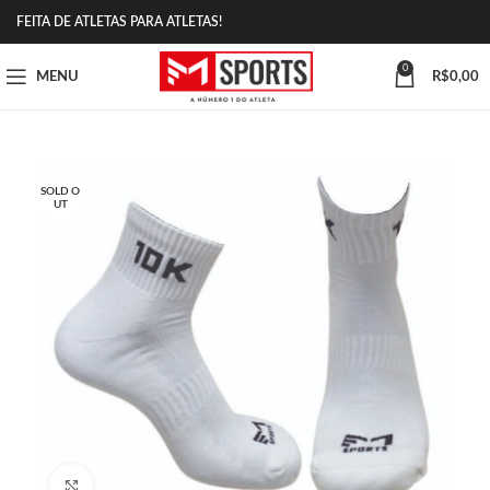
FEITA DE ATLETAS PARA ATLETAS!
0
MENU
R$
0,00
SOLD O
UT
Click to enlarge