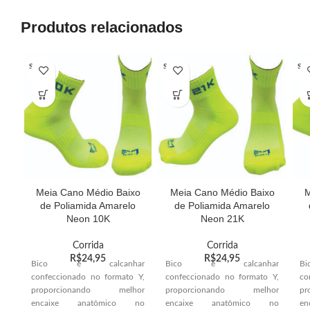
Produtos relacionados
SOLD O
SOLD O
SOL
UT
UT
U
Meia Cano Médio Baixo
Meia Cano Médio Baixo
M
de Poliamida Amarelo
de Poliamida Amarelo
Neon 10K
Neon 21K
Corrida
Corrida
R$
24,95
R$
24,95
Bico e calcanhar
Bico e calcanhar
B
confeccionado no formato Y,
confeccionado no formato Y,
co
proporcionando melhor
proporcionando melhor
p
encaixe anatômico no
encaixe anatômico no
e